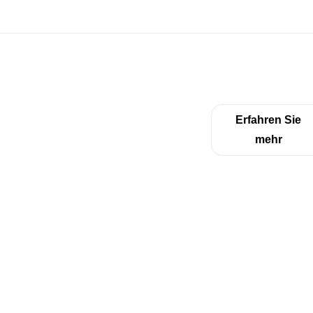
Wir bewegen für
Erfahren Sie
mehr
unsere Kunden,
weil Wachstum
keinen Stillstand
erlaubt.